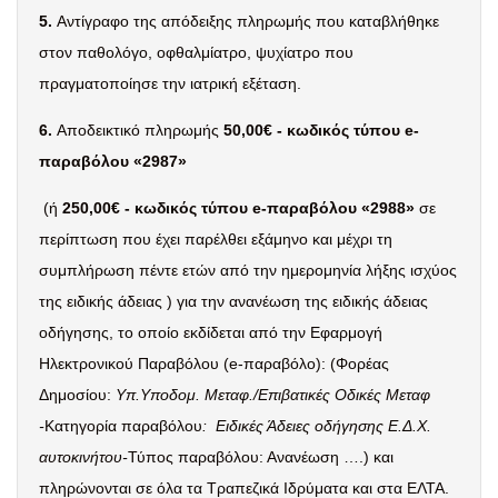
5.
Αντίγραφο της απόδειξης πληρωμής που καταβλήθηκε
στον παθολόγο, οφθαλμίατρο, ψυχίατρο που
πραγματοποίησε την ιατρική εξέταση.
6.
Αποδεικτικό πληρωμής
50,00€
- κωδικός τύπου
e
-
παραβόλου «2987»
(ή
250,00€
- κωδικός τύπου
e
-παραβόλου «2988»
σε
περίπτωση που έχει παρέλθει εξάμηνο και μέχρι τη
συμπλήρωση πέντε ετών από την ημερομηνία λήξης ισχύος
της ειδικής άδειας ) για την ανανέωση της ειδικής άδειας
οδήγησης, το οποίο εκδίδεται από την Εφαρμογή
Ηλεκτρονικού Παραβόλου (
e
-παραβόλο):
(Φορέας
Δημοσίου:
Υπ.Υποδομ. Μεταφ./Επιβατικές Οδικές Μεταφ
-
Κατηγορία παραβόλου
:
Ειδικές Άδειες οδήγησης Ε.Δ.Χ.
αυτοκινήτου-
Τύπος παραβόλου: Ανανέωση ….) και
πληρώνονται σε όλα τα Τραπεζικά Ιδρύματα και στα ΕΛΤΑ.