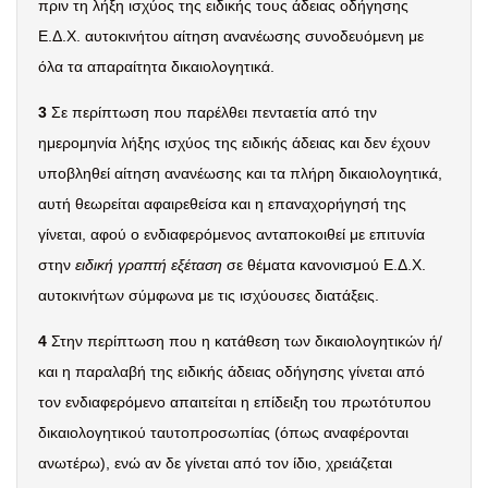
πριν τη λήξη ισχύος της ειδικής τους άδειας οδήγησης
Ε.Δ.Χ. αυτοκινήτου αίτηση ανανέωσης συνοδευόμενη με
όλα τα απαραίτητα δικαιολογητικά.
3
Σε περίπτωση που παρέλθει πενταετία από την
ημερομηνία λήξης ισχύος της ειδικής άδειας και δεν έχουν
υποβληθεί αίτηση ανανέωσης και τα πλήρη δικαιολογητικά,
αυτή θεωρείται αφαιρεθείσα και η επαναχορήγησή της
γίνεται, αφού ο ενδιαφερόμενος ανταποκοιθεί με επιτυνία
στην
ειδική γραπτή εξέταση
σε θέματα κανονισμού Ε.Δ.Χ.
αυτοκινήτων σύμφωνα με τις ισχύουσες διατάξεις.
4
Στην περίπτωση που η κατάθεση των δικαιολογητικών ή/
και η παραλαβή της ειδικής άδειας οδήγησης γίνεται από
τον ενδιαφερόμενο απαιτείται η επίδειξη του πρωτότυπου
δικαιολογητικού ταυτοπροσωπίας (όπως αναφέρονται
ανωτέρω), ενώ αν δε γίνεται από τον ίδιο, χρειάζεται