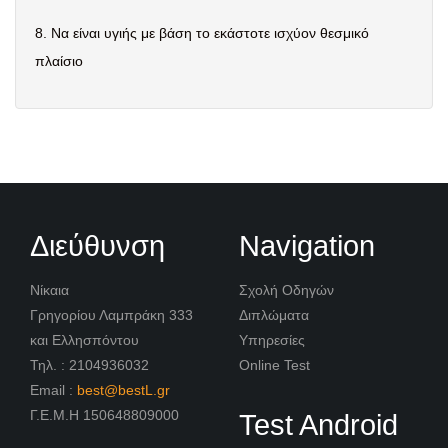
8.
Να είναι υγιής με βάση το εκάστοτε ισχύον θεσμικό
πλαίσιο
Διεύθυνση
Navigation
Νίκαια
Σχολή Οδηγών
Γρηγορίου Λαμπράκη 333
Διπλώματα
και Ελλησπόντου
Υπηρεσίες
Τηλ. : 2104936032
Online Test
Email :
best@bestL.gr
Γ.Ε.Μ.Η 150648809000
Test Android