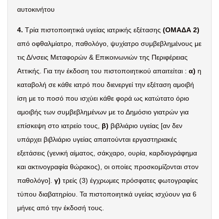
αυτοκινήτου
4.
Τρία πιστοποιητικά υγείας ιατρικής εξέτασης
(ΟΜΑΔΑ 2)
από οφθαλμίατρο, παθολόγο, ψυχίατρο συμβεβλημένους με
τις Δ/νσεις Μεταφορών & Επικοινωνιών της Περιφέρειας
Αττικής. Για την έκδοση του πιστοποιητικού απαιτείται :
α)
η
καταβολή σε κάθε ιατρό που διενεργεί την εξέταση αμοιβή
ίση με το ποσό που ισχύει κάθε φορά ως κατώτατο όριο
αμοιβής των συμβεβλημένων με το Δημόσιο γιατρών για
επίσκεψη στο ιατρείο τους,
β)
βιβλιάριο υγείας [αν δεν
υπάρχει βιβλιάριο υγείας απαιτούνται εργαστηριακές
εξετάσεις (γενική αίματος, σάκχαρο, ουρία, καρδιογράφημα
και ακτινογραφία θώρακος), οι οποίες προσκομίζονται στον
παθολόγο].
γ)
τρείς (3) έγχρωμες πρόσφατες φωτογραφίες
τύπου διαβατηρίου. Τα πιστοποιητικά υγείας ισχύουν για 6
μήνες από την έκδοσή τους.