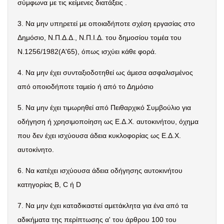
σύμφωνα με τις κείμενες διατάξεις .
3.
Να μην υπηρετεί με οποιαδήποτε σχέση εργασίας στο
Δημόσιο, Ν.Π.Δ.Δ., Ν.Π.Ι.Δ. του δημοσίου τομέα του
Ν.1256/1982(Α'65), όπως ισχύει κάθε φορά.
4.
Να μην έχει συνταξιοδοτηθεί ως άμεσα ασφαλισμένος
από οποιοδήποτε ταμείο ή από το Δημόσιο
5.
Να μην έχει τιμωρηθεί από Πειθαρχικό Συμβούλιο για
οδήγηση ή χρησιμοποίηση ως Ε.Δ.Χ. αυτοκινήτου, όχημα
που δεν έχει ισχύουσα άδεια κυκλοφορίας ως Ε.Δ.Χ.
αυτοκίνητο.
6.
Να κατέχει ισχύουσα άδεια οδήγησης αυτοκινήτου
κατηγορίας Β,
C
ή
D
7.
Να μην έχει καταδικαστεί αμετάκλητα για ένα από τα
αδικήματα της περίπτωσης α' του άρθρου 100 του