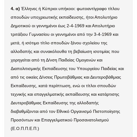
4. α)
Έλληνες ή Κύπριοι υπήκοοι:
φωτοαντίγραφο τίτλου
σπουδών υποχρεωτικής εκπαίδευσης, ήτοι Απολυτήριο
Δημοτικού οι γεννημένοι έως 2-4-1969 και Απολυτήριο
τριτάξιου Γυμνασίου οι γεννημένοι από την 3-4-1969 και
μετά, ή ισότιμο τίτλο σπουδών ξένου σχολείου της
αλλοδαπής και συνακόλουθα τη βεβαίωση ισοτιμίας που
χορηγείται από τη Δ/νση Παιδείας Ομογενών και
Διαπολιτισμικής Εκπαίδευσης του Υπουργείου Παιδείας και
από τις οικείες Δ/νσεις Πρωτοβάθμιας και Δευτεροβάθμιας
Εκπαίδευσης, κατά περίπτωση, ενώ οι τίτλοι σπουδών
τεχνικής και επαγγελματικής εκπαίδευσης και κατάρτισης
Δευτεροβάθμιας Εκπαίδευσης της αλλοδαπής
διαβαθμίζονται από τον Εθνικό Οργανισμό Πιστοποίησης
Προσόντων και Επαγγελματικού Προσανατολισμού
(Ε.Ο.Π.Π.Ε.Π.)