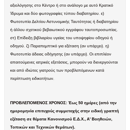
αξιολόγησης στο Κέντρο ή στο ανάλογο µε αυτό Κρατικό
Ίδρυµα και δύο φωτογραφίες τύπου διαβατηρίου. ε)
Φωτοτυπία ∆ελτίου Αστυνοµικής Ταυτότητας ή διαβατηρίου
ή άλλου σχετικού βεβαιωτικού εγγράφου ταυτοπροσωπίας.
στ) Επίδειξη βιβλιαρίου υγείας του υποψηφίου οδηγού ή
οδηγού. ζ) Παραπεµπτικό για εξέταση (αν υπάρχει). η)
Φωτοτυπία άδειας οδήγησης (αν υπάρχει). Οι επιπλέον
απαιτούµενες ιατρικές εξετάσεις, µπορούν να διενεργούνται
και από ιδιώτες γιατρούς των προβλεπόµενων κατά
περίπτωση ειδικοτήτων.
ΠΡΟΒΛΕΠΟΜΕΝΟΣ ΧΡΟΝΟΣ: Έως 50 ημέρες (από την
ημερομηνία επιτυχούς συμμετοχής στην ειδική γραπτή
εξέταση σε θέματα Κανονισμού Ε.Δ.Χ., Α' Βοηθειών,
Τοπικών και Τεχνικών θεμάτων).