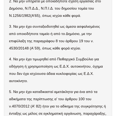
2.
Να μην υπηρετεί με οποιαδήποτε σχέση εργασίας στο
Δημόσιο, Ν.Π.Δ.Δ., Ν.Π.Ι.Δ. του δημοσίου τομέα του
Ν.1256/1982(Α'65), όπως ισχύει κάθε φορά.
3.
Να μην έχει συνταξιοδοτηθεί ως άμεσα ασφαλισμένος
από οποιοδήποτε ταμείο ή από το Δημόσιο, με την
επιφύλαξη της παραγράφου 8 του άρθρου 19 του ν.
4530/20148 (Α΄59), όπως κάθε φορά ισχύει.
4.
Να μην έχει τιμωρηθεί από Πειθαρχικό Συμβούλιο για
οδήγηση ή χρησιμοποίηση ως Ε.Δ.Χ. αυτοκινήτου, όχημα
που δεν έχει ισχύουσα άδεια κυκλοφορίας ως Ε.Δ.Χ.
αυτοκίνητο.
5.
Να μην έχει καταδικαστεί αμετάκλητα για ένα από τα
αδικήματα της περίπτωσης α' του άρθρου 100 του
ν.4070/2012 (Α' 82) ήτοι για το αδίκημα της συγκρότησης ή
ένταξης ως μέλος σε εγκληματική οργάνωση, παραχάραξης,