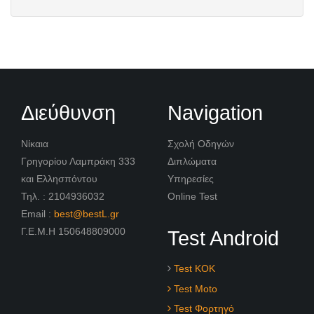
Διεύθυνση
Navigation
Νίκαια
Σχολή Οδηγών
Γρηγορίου Λαμπράκη 333
Διπλώματα
και Ελλησπόντου
Υπηρεσίες
Τηλ. : 2104936032
Online Test
Email :
best@bestL.gr
Γ.Ε.Μ.Η 150648809000
Test Android
Test KOK
Test Moto
Test Φορτηγό