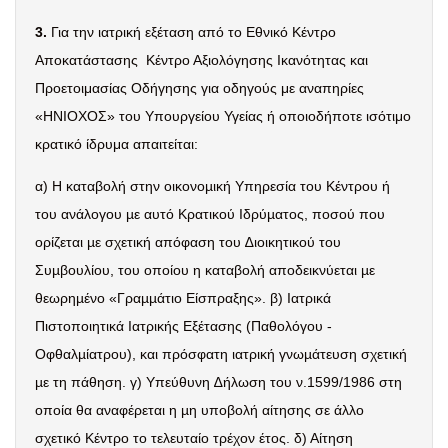
3.
Για την ιατρική εξέταση από το Εθνικό Κέντρο
Αποκατάστασης Κέντρο Αξιολόγησης Ικανότητας και
Προετοιμασίας Οδήγησης για οδηγούς με αναπηρίες
«ΗΝΙΟΧΟΣ» του Υπουργείου Υγείας ή οποιοδήποτε ισότιμο
κρατικό ίδρυμα απαιτείται:
α) Η καταβολή στην οικονοµική Υπηρεσία του Κέντρου ή
του ανάλογου µε αυτό Κρατικού Ιδρύµατος, ποσού που
ορίζεται µε σχετική απόφαση του ∆ιοικητικού του
Συµβουλίου, του οποίου η καταβολή αποδεικνύεται µε
θεωρηµένο «Γραµµάτιο Είσπραξης». β) Ιατρικά
Πιστοποιητικά Ιατρικής Εξέτασης (Παθολόγου -
Οφθαλµίατρου), και πρόσφατη ιατρική γνωµάτευση σχετική
µε τη πάθηση. γ) Υπεύθυνη ∆ήλωση του ν.1599/1986 στη
οποία θα αναφέρεται η µη υποβολή αίτησης σε άλλο
σχετικό Κέντρο το τελευταίο τρέχον έτος. δ) Αίτηση