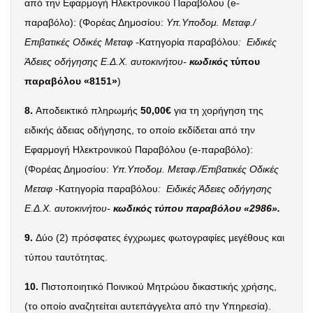
από την Εφαρμογή Ηλεκτρονικού Παραβόλου (
e
-
παραβόλο): (Φορέας Δημοσίου:
Υπ.Υποδομ. Μεταφ./
Επιβατικές Οδικές Μεταφ -
Κατηγορία παραβόλου
: Ειδικές
Άδειες οδήγησης Ε.Δ.Χ. αυτοκινήτου-
κωδικός
τύπου
παραβόλου «8151»
)
8.
Αποδεικτικό πληρωμής
50,00€
για τη χορήγηση της
ειδικής άδειας οδήγησης, το οποίο εκδίδεται από την
Εφαρμογή Ηλεκτρονικού Παραβόλου (
e
-παραβόλο):
(Φορέας Δημοσίου:
Υπ.Υποδομ. Μεταφ./Επιβατικές Οδικές
Μεταφ -
Κατηγορία παραβόλου
: Ειδικές Άδειες οδήγησης
Ε.Δ.Χ. αυτοκινήτου-
κωδικός τύπου παραβόλου «2986».
9.
Δύο (2) πρόσφατες έγχρωμες φωτογραφίες μεγέθους και
τύπου ταυτότητας.
10.
Πιστοποιητικό
Ποινικού Μητρώου δικαστικής χρήσης,
(το οποίο αναζητείται αυτεπάγγελτα από την Υπηρεσία).