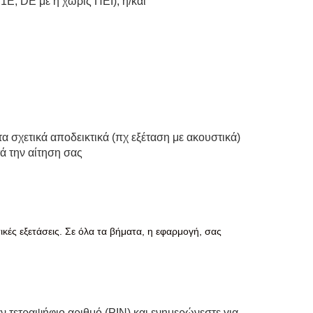
1E, DE με ή χωρίς ΠΕΙ), ή/και
α σχετικά αποδεικτικά (πχ εξέταση με ακουστικά)
ά την αίτηση σας
κές εξετάσεις. Σε όλα τα βήματα, η εφαρμογή, σας
ν τετραψήφιο αριθμό (PIN) και ενημερώνεστε για