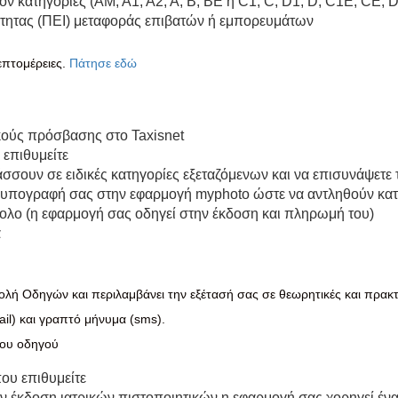
 κατηγορίες (ΑΜ, Α1, Α2, Α, Β, ΒΕ ή C1, C, D1, D, C1E, CE, D
τητας (ΠΕΙ) μεταφοράς επιβατών ή εμπορευμάτων
επτομέρειες.
Πάτησε εδώ
ούς πρόσβασης στο Taxisnet
 επιθυμείτε
σουν σε ειδικές κατηγορίες εξεταζόμενων και να επισυνάψετε τ
την υπογραφή σας στην εφαρμογή myphoto ώστε να αντληθούν κατ
ολο (η εφαρμογή σας οδηγεί στην έκδοση και πληρωμή του)
ά
λή Οδηγών και περιλαμβάνει την εξέτασή σας σε θεωρητικές και πρακτι
il) και γραπτό μήνυμα (sms).
ιου οδηγού
που επιθυμείτε
ν έκδοση ιατρικών πιστοποιητικών,η εφαρμογή σας χορηγεί ένα