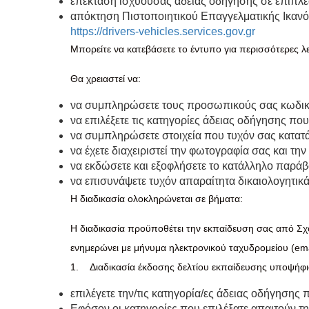
επέκταση ισχύουσας άδειας οδήγησης σε επιπλέον
απόκτηση Πιστοποιητικού Επαγγελματικής Ικανό
https://drivers-vehicles.services.gov.gr
Μπορείτε να κατεβάσετε το έντυπο για περισσότερες λ
Θα χρειαστεί να:
να συμπληρώσετε τους προσωπικούς σας κωδικ
να επιλέξετε τις κατηγορίες άδειας οδήγησης που
να συμπληρώσετε στοιχεία που τυχόν σας κατατάσ
να έχετε διαχειριστεί την φωτογραφία σας και 
να εκδώσετε και εξοφλήσετε το κατάλληλο παράβ
να επισυνάψετε τυχόν απαραίτητα δικαιολογητικ
Η διαδικασία ολοκληρώνεται σε βήματα:
Η διαδικασία προϋποθέτει την εκπαίδευση σας από Σχο
ενημερώνει με μήνυμα ηλεκτρονικού ταχυδρομείου (ema
1. Διαδικασία έκδοσης δελτίου εκπαίδευσης υποψήφ
επιλέγετε την/τις κατηγορία/ες άδειας οδήγησης 
Εφόσον οι κατηγορίες που επιλέξατε απαιτούν τη