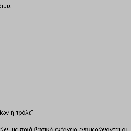
δίου.
ίων ή τρόλεϊ
ών, με ποιά βασική ενέργεια ενημερώνονται οι